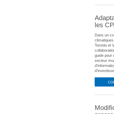
Adapta
les CP
Dans un co
climatiques,
Toronto et 
collaborat
guide pour o
secteur mun
d’informatio
d’investiss
CO
Modifi