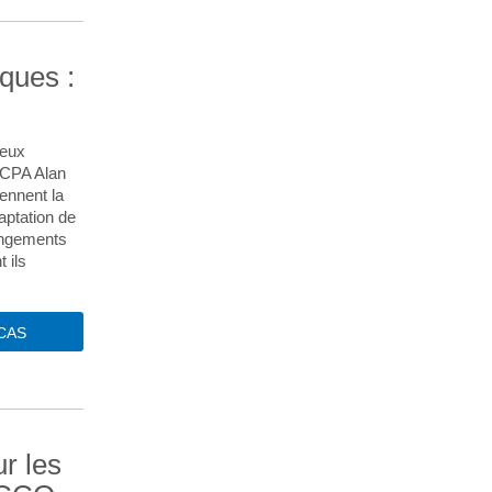
ques :
ceux
s CPA Alan
ennent la
aptation de
angements
 ils
 CAS
ur les