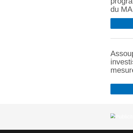
progr
du M
Assoup
invest
mesure