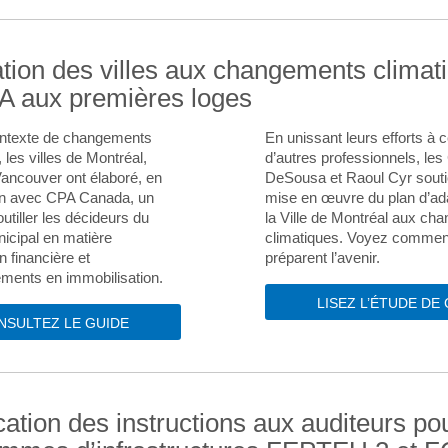
tion des villes aux changements climati
A aux premières loges
ntexte de changements
En unissant leurs efforts à 
 les villes de Montréal,
d’autres professionnels, le
Vancouver ont élaboré, en
DeSousa et Raoul Cyr souti
ion avec CPA Canada, un
mise en œuvre du plan d’ad
utiller les décideurs du
la Ville de Montréal aux ch
icipal en matière
climatiques. Voyez comment
n financière et
préparent l’avenir.
ements en immobilisation.
LISEZ L’ÉTUDE DE
NSULTEZ LE GUIDE
cation des instructions aux auditeurs po