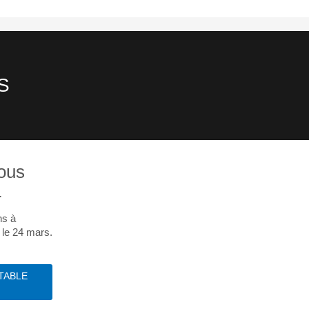
S
vous
L
ns à
 le 24 mars.
TABLE