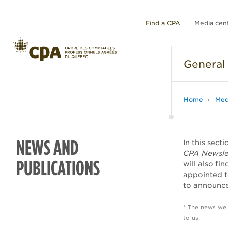
Find a CPA
Media cen
General
Home
Med
NEWS AND
In this sect
CPA Newsle
PUBLICATIONS
will also fi
appointed t
to announce
* The news we
to us.