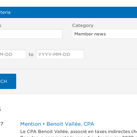
teria
s
Category
to
RCH
s
27
Mention • Benoit Vallée, CPA
Le CPA Benoit Vallée, associé en taxes indirectes 