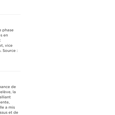
e phase
es en
t
t, vice
. Source :
inance de
elève, la
lliant
dente,
le a mis
ssus et de