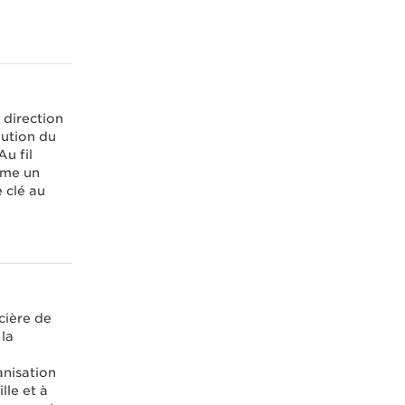
 direction
lution du
Au fil
mme un
 clé au
cière de
 la
anisation
lle et à