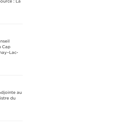
Source : La
nseil
u Cap
enay–Lac-
adjointe au
istre du