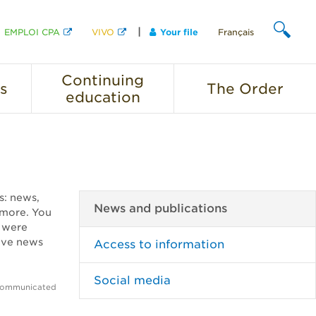
EMPLOI CPA
VIVO
Your file
Français
SEARCH
Continuing
s
The
Order
education
ns: news,
News and publications
 more. You
, were
ave news
Access to information
Social media
 communicated