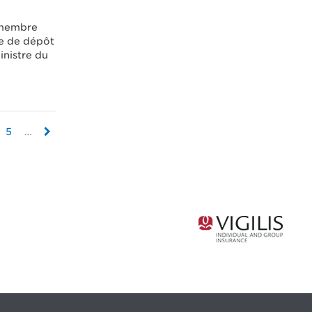
 membre
se de dépôt
inistre du
5
…