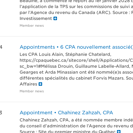
Beaulne, a commenté le report au 1er janvier 2028 
l’application de la TPS sur les commissions de suivi
par l’Agence du revenu du Canada (ARC). Source : 
Investissement
Member news
4
Appointments • 6 CPA nouvellement associé(
Les CPA Louis Alain, Stéphanie Chatelard,
https://cpaquebec.ca/sitecore/shell/Applications
sc_bw=1#Mélissa Drouin, Guillaume Labelle-Allard,
Gearges et Arda Minassian ont été nommé(e)s asso
différentes spécialités du cabinet Forvis Mazars. Sou
Affaires
Member news
3
Appointment • Chahinez Zahzah, CPA
Chahinez Zahzah, CPA, a été nommée membre ind
du conseil d’administration de l’Agence du revenu 
Source : Site du premier ministre du Québec