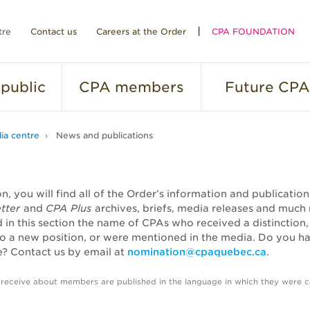
tre
Contact us
Careers at the Order
CPA FOUNDATION
public
CPA
members
Future
CPA
ia centre
News and publications
ion, you will find all of the Order’s information and publicatio
tter
and
CPA Plus
archives, briefs, media releases and much
nd in this section the name of CPAs who received a distinction
o a new position, or were mentioned in the media. Do you h
? Contact us by email at
nomination@cpaquebec.ca
.
 receive about members are published in the language in which they were