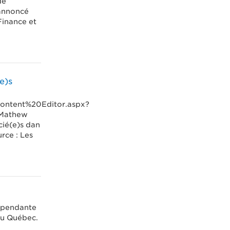
de
 annoncé
Finance et
e)s
/Content%20Editor.aspx?
 Mathew
cié(e)s dan
rce : Les
épendante
du Québec.