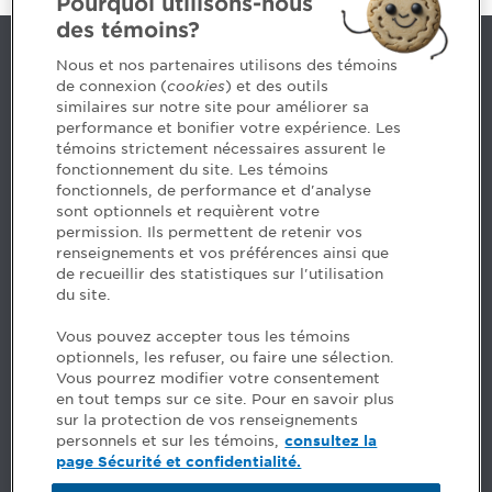
Pourquoi utilisons-nous
des témoins?
Nous joindre
Nous et nos partenaires utilisons des témoins
de connexion (
cookies
) et des outils
similaires sur notre site pour améliorer sa
5, Place Ville Marie, bureau 800, Montréal (Québec)
performance et bonifier votre expérience. Les
H3B 2G2
témoins strictement nécessaires assurent le
www.cpaquebec.ca
fonctionnement du site. Les témoins
fonctionnels, de performance et d'analyse
Des questions? Faites appel à notre équipe >
sont optionnels et requièrent votre
permission. Ils permettent de retenir vos
Envie de mettre de l’Ordre dans votre carrière? Voyez
renseignements et vos préférences ainsi que
les postes disponibles >
de recueillir des statistiques sur l'utilisation
du site.
Facebook - CPA
Vous pouvez accepter tous les témoins
Facebook - Devenir CPA
optionnels, les refuser, ou faire une sélection.
Instagram
Vous pourrez modifier votre consentement
LinkedIn - CPA
en tout temps sur ce site. Pour en savoir plus
LinkedIn - 20 minutes CPA
sur la protection de vos renseignements
LinkedIn - Emploi CPA
personnels et sur les témoins,
consultez la
TikTok
page Sécurité et confidentialité.
YouTube