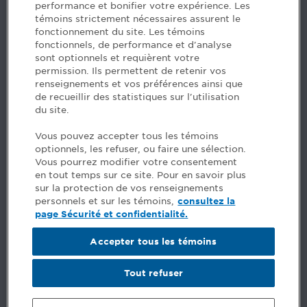
performance et bonifier votre expérience. Les
H3B 2G2
témoins strictement nécessaires assurent le
www.cpaquebec.ca
fonctionnement du site. Les témoins
fonctionnels, de performance et d'analyse
Des questions? Faites appel à notre équipe >
sont optionnels et requièrent votre
permission. Ils permettent de retenir vos
Envie de mettre de l’Ordre dans votre carrière? Voyez
renseignements et vos préférences ainsi que
les postes disponibles >
de recueillir des statistiques sur l'utilisation
du site.
Facebook - CPA
Vous pouvez accepter tous les témoins
Facebook - Devenir CPA
optionnels, les refuser, ou faire une sélection.
Instagram
Vous pourrez modifier votre consentement
LinkedIn - CPA
en tout temps sur ce site. Pour en savoir plus
LinkedIn - 20 minutes CPA
sur la protection de vos renseignements
LinkedIn - Emploi CPA
personnels et sur les témoins,
consultez la
TikTok
page Sécurité et confidentialité.
YouTube
Accepter tous les témoins
Commentaires
Tout refuser
Sécurité et confidentialité
Conditions générales