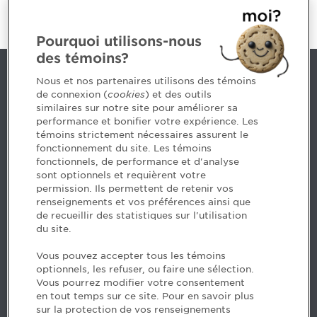
Pourquoi utilisons-nous
des témoins?
Nous joindre
Nous et nos partenaires utilisons des témoins
de connexion (
cookies
) et des outils
similaires sur notre site pour améliorer sa
5, Place Ville Marie, bureau 800, Montréal (Québec)
performance et bonifier votre expérience. Les
H3B 2G2
témoins strictement nécessaires assurent le
www.cpaquebec.ca
fonctionnement du site. Les témoins
fonctionnels, de performance et d'analyse
Des questions? Faites appel à notre équipe >
sont optionnels et requièrent votre
permission. Ils permettent de retenir vos
Envie de mettre de l’Ordre dans votre carrière? Voyez
renseignements et vos préférences ainsi que
les postes disponibles >
de recueillir des statistiques sur l'utilisation
du site.
Facebook - CPA
Vous pouvez accepter tous les témoins
Facebook - Devenir CPA
optionnels, les refuser, ou faire une sélection.
Instagram
Vous pourrez modifier votre consentement
LinkedIn - CPA
en tout temps sur ce site. Pour en savoir plus
LinkedIn - 20 minutes CPA
sur la protection de vos renseignements