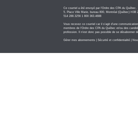
Ce courriel a été envoyé par l'Ordre des CPA du Québec.
5, Place Ville Marie, bureau 800, Montréal (Québec) H3B
514 288.3256 1 800 363.4688
Vous recevez ce courriel car il s'agit d'une communication
membres de l'Ordre des CPA du Québec et/ou des candidat
profession. Il n'est donc pas possible de se désabonner 
Gérer mes abonnements
|
Sécurité et confidentialité
|
Nous