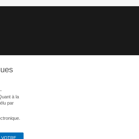
ques
–
Quant à la
élu par
ectronique.
À VOTRE