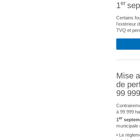
er
1
sep
Certains fo
l’extérieur 
TVQ et perc
Mise a
de per
99 999
Contraireme
à 99 999 ha
er
1
septem
municipale
• Le règlem