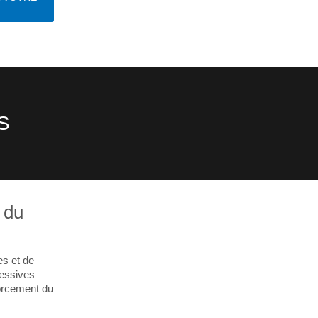
S
é du
es et de
ressives
forcement du