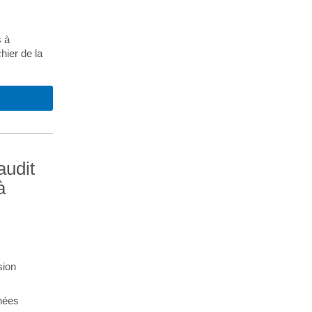
s à
hier de la
audit
à
sion
nnées