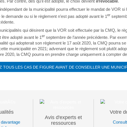
s. Par contre, dès qu’il est adopté, le choix devient
irrévocable
.
r indépendant de la municipalité pourra effectuer le mandat de VOR si 
er
é le demande ou si le règlement n’est pas adopté avant le 1
septemb
cédente.
municipalités qui désirent que la VOR soit effectuée par la CMQ, le rè
er
it être adopté avant le 1
septembre de l’année précédente. Par exem
alité qui adopterait son règlement le 17 août 2020, la CMQ pourra se
ette municipalité en 2021; advenant que le règlement soit plutôt adop
re 2020, la CMQ pourra en prendre charge uniquement à compter de
Z TOUS LES CAS DE FIGURE AVANT DE CONSEILLER UNE MUNICIP
ualités
Votre d
Avis d'experts et
 davantage
Consult
ressources