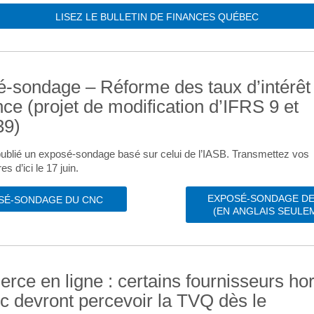
LISEZ LE BULLETIN DE FINANCES QUÉBEC
-sondage – Réforme des taux d’intérêt
nce (projet de modification d’IFRS 9 et
39)
blié un exposé-sondage basé sur celui de l’IASB. Transmettez vos
 d’ici le 17 juin.
EXPOSÉ-SONDAGE DE 
SÉ-SONDAGE DU CNC
(EN ANGLAIS SEULE
ce en ligne : certains fournisseurs ho
 devront percevoir la TVQ dès le