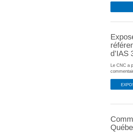
Exposé
référe
d’IAS 
Le CNC a pu
commentaires
EXPO
Commer
Québec