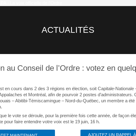
ACTUALITÉS
on au Conseil de l’Ordre : votez en quel
est en cours dans 2 des 3 régions en élection, soit Capitale-Nationale 
ppalaches et Montréal, afin de pourvoir 2 postes d’administrateurs. 
aouais – Abitibi-Témiscamingue – Nord-du-Québec, un membre a été 
n.
ue le vote se déroule, pour la première fois cette année, de façon él
te pour faire entendre votre voix est le 19 juin, 16 h.
AJOUTEZ UN RAPPEL 
TEZ MAINTENANT