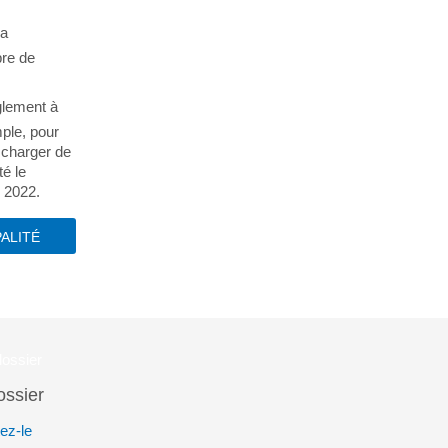
la
re de
glement à
ple, pour
 charger de
té le
 2022.
ALITÉ
ossier
ez-le