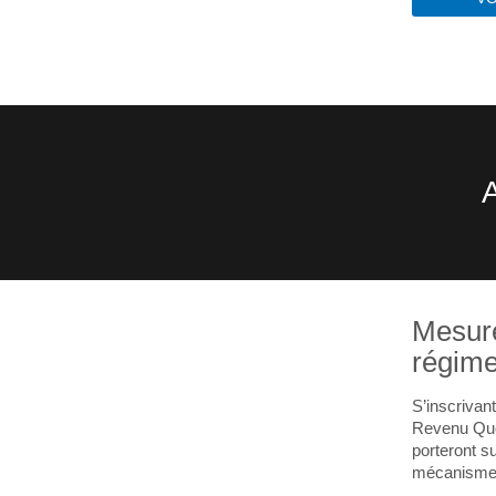
Mesures
régime
S’inscrivan
Revenu Québ
porteront s
mécanisme a