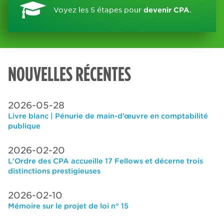
Voyez les 5 étapes pour
devenir CPA
.
NOUVELLES RÉCENTES
2026-05-28
Livre blanc | Pénurie de main-d’œuvre en comptabilité
publique
2026-02-20
L'Ordre des CPA accueille 17 Fellows et décerne trois
distinctions prestigieuses
2026-02-10
Mémoire sur le projet de loi n° 15