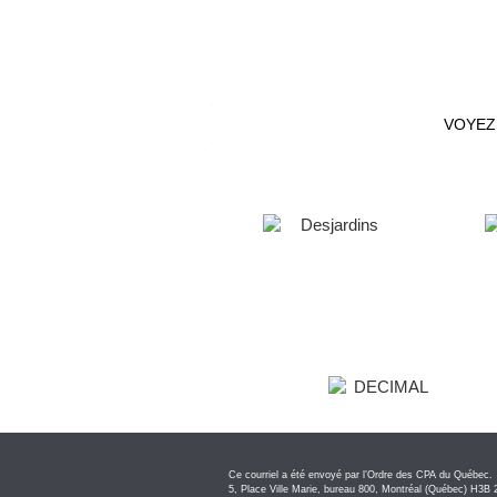
Analyste, Soutien à l'exercice de la prof
Avocat, Bureau du syndic
Directeur, Affaires juridiques
Intégrateur numérique
VOYEZ
Ce courriel a été envoyé par l’Ordre des CPA du Québec.
5, Place Ville Marie, bureau 800, Montréal (Québec) H3B