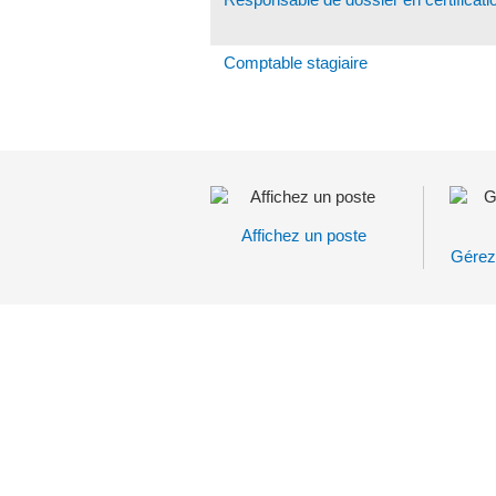
Comptable stagiaire
Affichez un poste
Gérez
L’ORDRE RECRUTE
PASSEZ LE MOT 
RÉSEAU!
L’Ordre n’embauche pas que des CPA.
Nous cherchons actuellement à pourvo