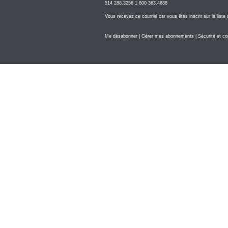
514 288.3256 1 800 363.4688
Vous recevez ce courriel car vous êtes inscrit sur la liste
Me désabonner
|
Gérer mes abonnements
|
Sécurité et con