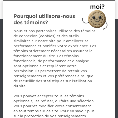
Pourquoi utilisons-nous
des témoins?
Nous joindre
Nous et nos partenaires utilisons des témoins
de connexion (
cookies
) et des outils
similaires sur notre site pour améliorer sa
5, Place Ville Marie, bureau 800, Montréal (Québec)
performance et bonifier votre expérience. Les
H3B 2G2
témoins strictement nécessaires assurent le
www.cpaquebec.ca
fonctionnement du site. Les témoins
fonctionnels, de performance et d'analyse
Des questions? Faites appel à notre équipe >
sont optionnels et requièrent votre
permission. Ils permettent de retenir vos
Envie de mettre de l’Ordre dans votre carrière? Voyez
renseignements et vos préférences ainsi que
les postes disponibles >
de recueillir des statistiques sur l'utilisation
du site.
Facebook - CPA
Vous pouvez accepter tous les témoins
Facebook - Devenir CPA
optionnels, les refuser, ou faire une sélection.
Instagram
Vous pourrez modifier votre consentement
LinkedIn - CPA
en tout temps sur ce site. Pour en savoir plus
LinkedIn - 20 minutes CPA
sur la protection de vos renseignements