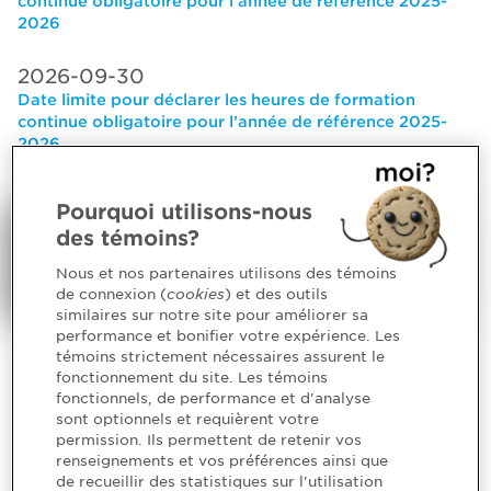
continue obligatoire pour l’année de référence 2025-
2026
2026-09-30
Date limite pour déclarer les heures de formation
continue obligatoire pour l’année de référence 2025-
2026
Pourquoi utilisons-nous
Voyez les plus récentes
nominations et
des témoins?
distinctions
accordées aux CPA du
Québec.
Nous et nos partenaires utilisons des témoins
de connexion (
cookies
) et des outils
similaires sur notre site pour améliorer sa
performance et bonifier votre expérience. Les
témoins strictement nécessaires assurent le
fonctionnement du site. Les témoins
fonctionnels, de performance et d'analyse
sont optionnels et requièrent votre
permission. Ils permettent de retenir vos
renseignements et vos préférences ainsi que
de recueillir des statistiques sur l'utilisation