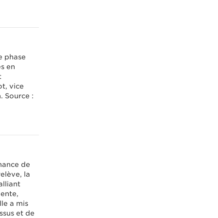
e phase
es en
t
t, vice
. Source :
inance de
elève, la
lliant
dente,
le a mis
ssus et de