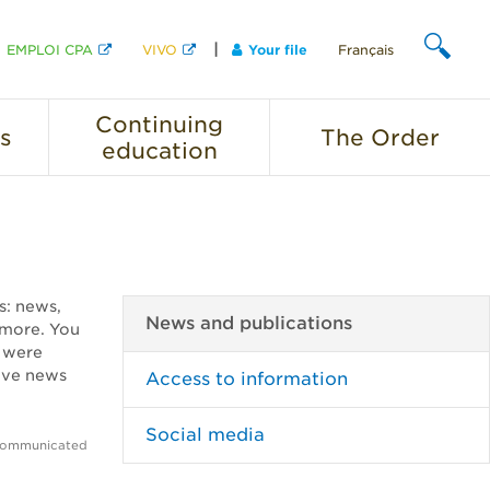
EMPLOI CPA
VIVO
Your file
Français
SEARCH
Continuing
s
The
Order
education
ns: news,
News and publications
 more. You
, were
ave news
Access to information
Social media
 communicated