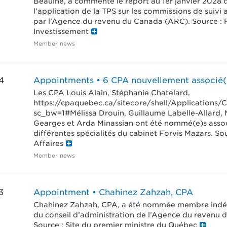
Beaulne, a commenté le report au 1er janvier 2028 
l’application de la TPS sur les commissions de suivi
par l’Agence du revenu du Canada (ARC). Source : 
Investissement
Member news
4
Appointments • 6 CPA nouvellement associé(
Les CPA Louis Alain, Stéphanie Chatelard,
https://cpaquebec.ca/sitecore/shell/Applications
sc_bw=1#Mélissa Drouin, Guillaume Labelle-Allard,
Gearges et Arda Minassian ont été nommé(e)s asso
différentes spécialités du cabinet Forvis Mazars. Sou
Affaires
Member news
3
Appointment • Chahinez Zahzah, CPA
Chahinez Zahzah, CPA, a été nommée membre ind
du conseil d’administration de l’Agence du revenu 
Source : Site du premier ministre du Québec