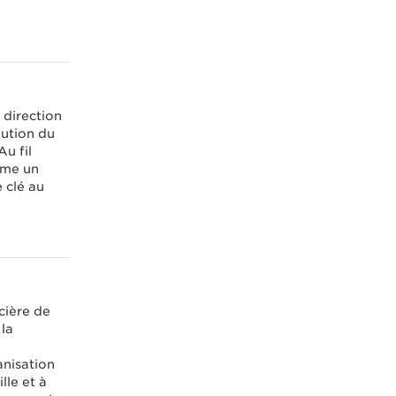
 direction
lution du
Au fil
mme un
 clé au
cière de
 la
anisation
lle et à