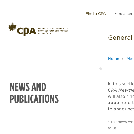
Find a CPA
Media cen
General
Home
Med
NEWS AND
In this sect
CPA Newsle
PUBLICATIONS
will also fi
appointed t
to announce
* The news we
to us.