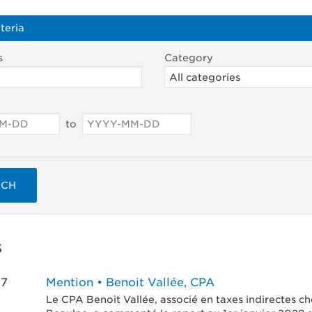
teria
s
Category
to
RCH
s
27
Mention • Benoit Vallée, CPA
Le CPA Benoit Vallée, associé en taxes indirectes 