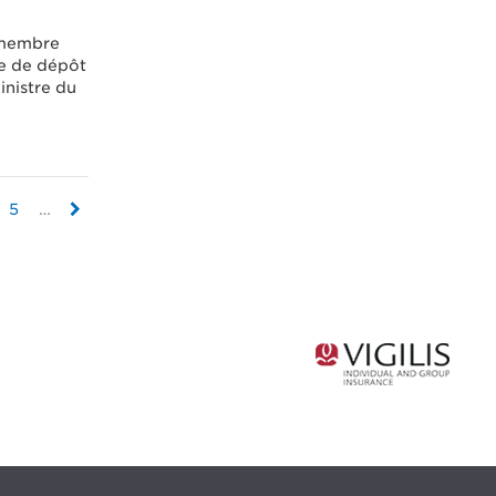
 membre
se de dépôt
inistre du
5
…