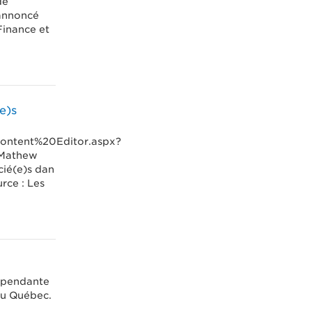
de
 annoncé
Finance et
e)s
/Content%20Editor.aspx?
 Mathew
cié(e)s dan
rce : Les
épendante
du Québec.