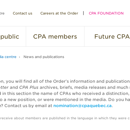
tre
Contact us
Careers at the Order
CPA FOUNDATION
public
CPA
members
Future
CPA
ia centre
News and publications
ion, you will find all of the Order’s information and publicatio
tter
and
CPA Plus
archives, briefs, media releases and much
nd in this section the name of CPAs who received a distinction
o a new position, or were mentioned in the media. Do you h
? Contact us by email at
nomination@cpaquebec.ca
.
 receive about members are published in the language in which they were