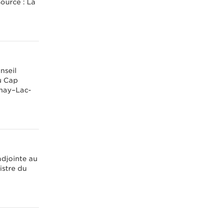
Source : La
nseil
u Cap
enay–Lac-
adjointe au
istre du