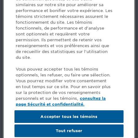
similaires sur notre site pour améliorer sa
5, Place Ville Marie, bureau 800, Montréal (Québec)
performance et bonifier votre expérience. Les
H3B 2G2
témoins strictement nécessaires assurent le
www.cpaquebec.ca
fonctionnement du site. Les témoins
fonctionnels, de performance et d'analyse
Questions? Ask our team >
sont optionnels et requièrent votre
permission. Ils permettent de retenir vos
Want to make the Order a part of your career? See
renseignements et vos préférences ainsi que
our job offers >
de recueillir des statistiques sur l'utilisation
du site.
Facebook - CPA
Vous pouvez accepter tous les témoins
Facebook - Devenir CPA
optionnels, les refuser, ou faire une sélection.
Instagram
Vous pourrez modifier votre consentement
LinkedIn - CPA
en tout temps sur ce site. Pour en savoir plus
LinkedIn - 20 minutes CPA
sur la protection de vos renseignements
LinkedIn - Emploi CPA
personnels et sur les témoins,
consultez la
TikTok
page Sécurité et confidentialité.
YouTube
Accepter tous les témoins
Comments
Tout refuser
Security and privacy
General terms and conditions