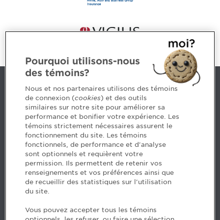
Pourquoi utilisons-nous
des témoins?
Contact us
Nous et nos partenaires utilisons des témoins
de connexion (
cookies
) et des outils
similaires sur notre site pour améliorer sa
5, Place Ville Marie, bureau 800, Montréal (Québec)
performance et bonifier votre expérience. Les
H3B 2G2
témoins strictement nécessaires assurent le
www.cpaquebec.ca
fonctionnement du site. Les témoins
fonctionnels, de performance et d'analyse
Questions? Ask our team >
sont optionnels et requièrent votre
permission. Ils permettent de retenir vos
Want to make the Order a part of your career? See
renseignements et vos préférences ainsi que
our job offers >
de recueillir des statistiques sur l'utilisation
du site.
Facebook - CPA
Vous pouvez accepter tous les témoins
Facebook - Devenir CPA
optionnels, les refuser, ou faire une sélection.