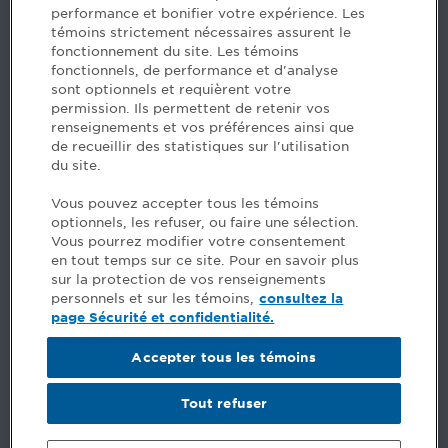
performance et bonifier votre expérience. Les
H3B 2G2
témoins strictement nécessaires assurent le
www.cpaquebec.ca
fonctionnement du site. Les témoins
fonctionnels, de performance et d'analyse
Questions? Ask our team >
sont optionnels et requièrent votre
permission. Ils permettent de retenir vos
Want to make the Order a part of your career? See
renseignements et vos préférences ainsi que
our job offers >
de recueillir des statistiques sur l'utilisation
du site.
Facebook - CPA
Vous pouvez accepter tous les témoins
Facebook - Devenir CPA
optionnels, les refuser, ou faire une sélection.
Instagram
Vous pourrez modifier votre consentement
LinkedIn - CPA
en tout temps sur ce site. Pour en savoir plus
LinkedIn - 20 minutes CPA
sur la protection de vos renseignements
LinkedIn - Emploi CPA
personnels et sur les témoins,
consultez la
TikTok
page Sécurité et confidentialité.
YouTube
Accepter tous les témoins
Comments
Tout refuser
Security and privacy
General terms and conditions