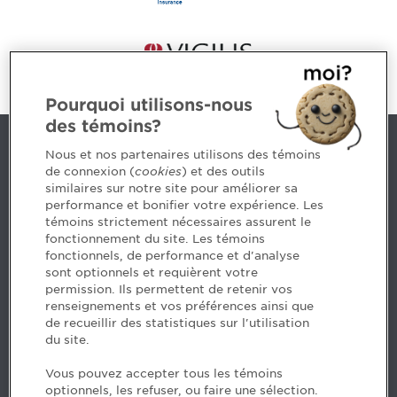
Pourquoi utilisons-nous
des témoins?
Contact us
Nous et nos partenaires utilisons des témoins
de connexion (
cookies
) et des outils
similaires sur notre site pour améliorer sa
5, Place Ville Marie, bureau 800, Montréal (Québec)
performance et bonifier votre expérience. Les
H3B 2G2
témoins strictement nécessaires assurent le
www.cpaquebec.ca
fonctionnement du site. Les témoins
fonctionnels, de performance et d'analyse
Questions? Ask our team >
sont optionnels et requièrent votre
permission. Ils permettent de retenir vos
Want to make the Order a part of your career? See
renseignements et vos préférences ainsi que
our job offers >
de recueillir des statistiques sur l'utilisation
du site.
Facebook - CPA
Vous pouvez accepter tous les témoins
Facebook - Devenir CPA
optionnels, les refuser, ou faire une sélection.