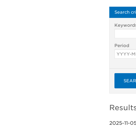
Search cri
Keyword
Period
SEA
Result
2025-11-0