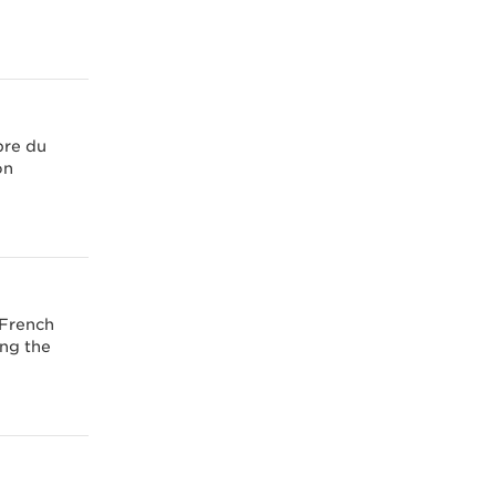
bre du
on
 French
ing the