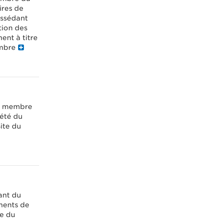
ires de
ossédant
tion des
ent à titre
embre
u membre
iété du
ite du
ant du
ements de
re du