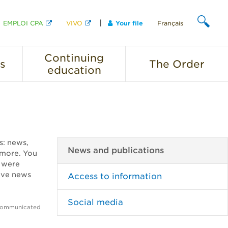
EMPLOI CPA
VIVO
Your file
Français
SEARCH
Continuing
s
The
Order
education
ns: news,
News and publications
 more. You
, were
ave news
Access to information
Social media
 communicated