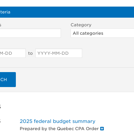
teria
s
Category
to
RCH
s
5
2025 federal budget summary
Prepared by the Quebec CPA Order