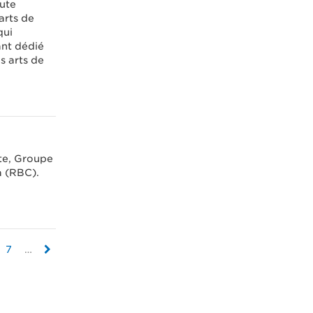
oute
arts de
qui
yant dédié
s arts de
te, Groupe
a (RBC).
7
…