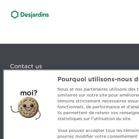
Contact us
Pourquoi utilisons-nous 
5, Place Ville Marie, bureau 800, Montréal (Québec) H
www.cpaquebec.ca
Nous et nos partenaires utilisons des
similaires sur notre site pour amélior
Questions? Ask our team >
témoins strictement nécessaires assur
fonctionnels, de performance et d'anal
Want to make the Order a part of your career? See our
Ils permettent de retenir vos renseign
statistiques sur l'utilisation du site.
Vous pouvez accepter tous les témoins 
pourrez modifier votre consentement en
Comments
Security and privacy
General terms an