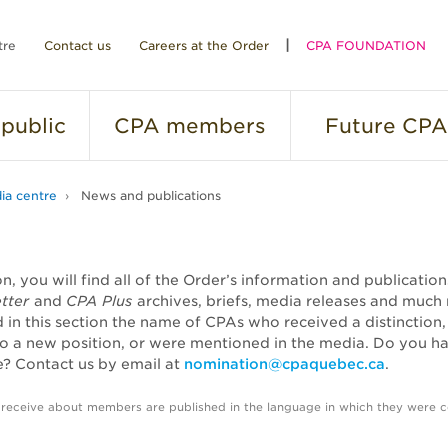
tre
Contact us
Careers at the Order
CPA FOUNDATION
public
CPA
members
Future
CPA
ia centre
News and publications
ion, you will find all of the Order’s information and publicatio
tter
and
CPA Plus
archives, briefs, media releases and much
nd in this section the name of CPAs who received a distinction
o a new position, or were mentioned in the media. Do you h
? Contact us by email at
nomination@cpaquebec.ca
.
 receive about members are published in the language in which they were