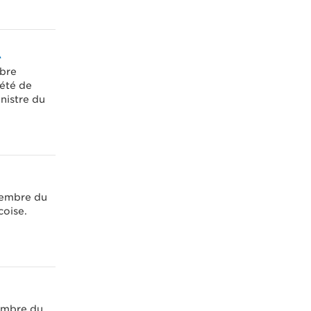
A
bre
iété de
nistre du
membre du
coise.
embre du