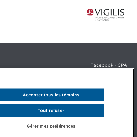
Facebook - CPA
Facebook - Devenir CPA
Instagram
LinkedIn - CPA
LinkedIn - 20 minutes CPA
Accepter tous les témoins
LinkedIn - Emploi CPA
TikTok
YouTube
Tout refuser
Gérer mes préférences
© Ordre des comptables professionnels agréés du Québec