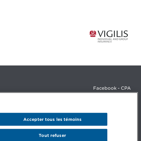
Facebook - CPA
Facebook - Devenir CPA
Instagram
LinkedIn - CPA
LinkedIn - 20 minutes CPA
Accepter tous les témoins
LinkedIn - Emploi CPA
TikTok
YouTube
Tout refuser