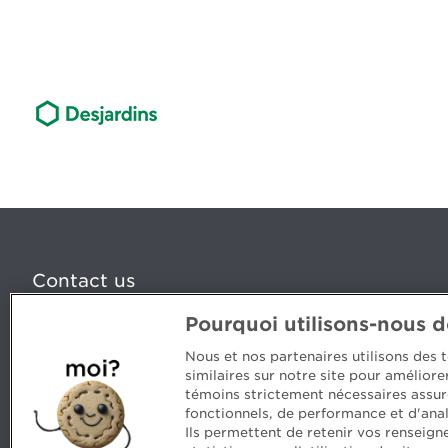
Contact us
Pourquoi utilisons-nous 
5, Place Ville Marie, bureau 800, Montréal (Québec) H
www.cpaquebec.ca
Nous et nos partenaires utilisons des
similaires sur notre site pour amélior
Questions? Ask our team >
témoins strictement nécessaires assur
fonctionnels, de performance et d'anal
Want to make the Order a part of your career? See our
Ils permettent de retenir vos renseign