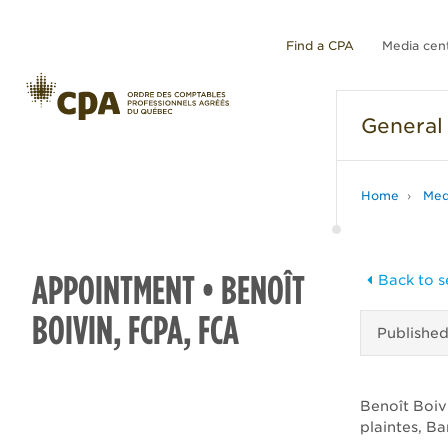
Find a CPA
Media cen
General
Home
Med
APPOINTMENT • BENOÎT
Back to s
BOIVIN, FCPA, FCA
Publishe
Benoît Boiv
plaintes, B