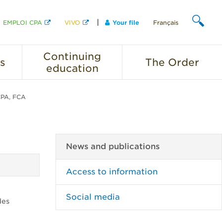
EMPLOI CPA
VIVO
Your file
Français
SEARCH
Continuing
s
The
Order
education
CPA, FCA
News and publications
Access to information
Social media
des