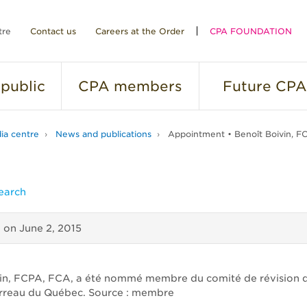
tre
Contact us
Careers at the Order
CPA FOUNDATION
public
CPA
members
Future
CPA
ia centre
News and publications
Appointment • Benoît Boivin, F
earch
d on
June 2, 2015
in, FCPA, FCA, a été nommé membre du comité de révision 
arreau du Québec. Source : membre