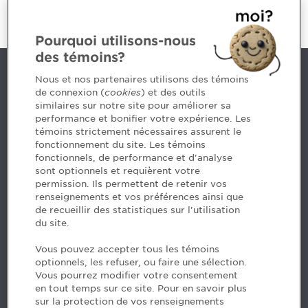
Pourquoi utilisons-nous
des témoins?
Contact us
Nous et nos partenaires utilisons des témoins
de connexion (
cookies
) et des outils
similaires sur notre site pour améliorer sa
5, Place Ville Marie, bureau 800, Montréal (Québec)
performance et bonifier votre expérience. Les
H3B 2G2
témoins strictement nécessaires assurent le
www.cpaquebec.ca
fonctionnement du site. Les témoins
fonctionnels, de performance et d'analyse
Questions? Ask our team >
sont optionnels et requièrent votre
permission. Ils permettent de retenir vos
Want to make the Order a part of your career? See
renseignements et vos préférences ainsi que
our job offers >
de recueillir des statistiques sur l'utilisation
du site.
Facebook - CPA
Vous pouvez accepter tous les témoins
Facebook - Devenir CPA
optionnels, les refuser, ou faire une sélection.
Instagram
Vous pourrez modifier votre consentement
LinkedIn - CPA
en tout temps sur ce site. Pour en savoir plus
LinkedIn - 20 minutes CPA
sur la protection de vos renseignements