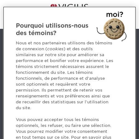
Pourquoi utilisons-nous
des témoins?
Contact us
Nous et nos partenaires utilisons des témoins
de connexion (
cookies
) et des outils
similaires sur notre site pour améliorer sa
5, Place Ville Marie, bureau 800, Montréal (Québec)
performance et bonifier votre expérience. Les
H3B 2G2
témoins strictement nécessaires assurent le
www.cpaquebec.ca
fonctionnement du site. Les témoins
fonctionnels, de performance et d'analyse
Questions? Ask our team >
sont optionnels et requièrent votre
permission. Ils permettent de retenir vos
Want to make the Order a part of your career? See
renseignements et vos préférences ainsi que
our job offers >
de recueillir des statistiques sur l'utilisation
du site.
Facebook - CPA
Vous pouvez accepter tous les témoins
Facebook - Devenir CPA
optionnels, les refuser, ou faire une sélection.
Instagram
Vous pourrez modifier votre consentement
LinkedIn - CPA
en tout temps sur ce site. Pour en savoir plus