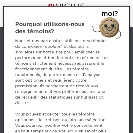
Pourquoi utilisons-nous
des témoins?
Contact us
Nous et nos partenaires utilisons des témoins
de connexion (
cookies
) et des outils
similaires sur notre site pour améliorer sa
5, Place Ville Marie, bureau 800, Montréal (Québec)
performance et bonifier votre expérience. Les
H3B 2G2
témoins strictement nécessaires assurent le
www.cpaquebec.ca
fonctionnement du site. Les témoins
fonctionnels, de performance et d'analyse
Questions? Ask our team >
sont optionnels et requièrent votre
permission. Ils permettent de retenir vos
Want to make the Order a part of your career? See
renseignements et vos préférences ainsi que
our job offers >
de recueillir des statistiques sur l'utilisation
du site.
Facebook - CPA
Vous pouvez accepter tous les témoins
Facebook - Devenir CPA
optionnels, les refuser, ou faire une sélection.
Instagram
Vous pourrez modifier votre consentement
LinkedIn - CPA
en tout temps sur ce site. Pour en savoir plus