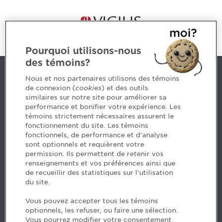
Pourquoi utilisons-nous
des témoins?
Contact us
Nous et nos partenaires utilisons des témoins
de connexion (
cookies
) et des outils
similaires sur notre site pour améliorer sa
5, Place Ville Marie, bureau 800, Montréal (Québec)
performance et bonifier votre expérience. Les
H3B 2G2
témoins strictement nécessaires assurent le
www.cpaquebec.ca
fonctionnement du site. Les témoins
fonctionnels, de performance et d'analyse
Questions? Ask our team >
sont optionnels et requièrent votre
permission. Ils permettent de retenir vos
Want to make the Order a part of your career? See
renseignements et vos préférences ainsi que
our job offers >
de recueillir des statistiques sur l'utilisation
du site.
Facebook - CPA
Vous pouvez accepter tous les témoins
Facebook - Devenir CPA
optionnels, les refuser, ou faire une sélection.
Instagram
Vous pourrez modifier votre consentement