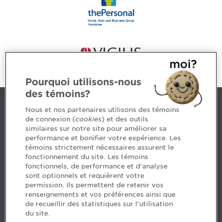
Pourquoi utilisons-nous
des témoins?
Contact us
Nous et nos partenaires utilisons des témoins
de connexion (
cookies
) et des outils
similaires sur notre site pour améliorer sa
5, Place Ville Marie, bureau 800, Montréal (Québec)
performance et bonifier votre expérience. Les
H3B 2G2
témoins strictement nécessaires assurent le
www.cpaquebec.ca
fonctionnement du site. Les témoins
fonctionnels, de performance et d'analyse
Questions? Ask our team >
sont optionnels et requièrent votre
permission. Ils permettent de retenir vos
Want to make the Order a part of your career? See
renseignements et vos préférences ainsi que
our job offers >
de recueillir des statistiques sur l'utilisation
du site.