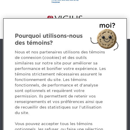
Pourquoi utilisons-nous
des témoins?
Contact us
Nous et nos partenaires utilisons des témoins
de connexion (
cookies
) et des outils
similaires sur notre site pour améliorer sa
5, Place Ville Marie, bureau 800, Montréal (Québec)
performance et bonifier votre expérience. Les
H3B 2G2
témoins strictement nécessaires assurent le
www.cpaquebec.ca
fonctionnement du site. Les témoins
fonctionnels, de performance et d'analyse
Questions? Ask our team >
sont optionnels et requièrent votre
permission. Ils permettent de retenir vos
Want to make the Order a part of your career? See
renseignements et vos préférences ainsi que
our job offers >
de recueillir des statistiques sur l'utilisation
du site.
Facebook - CPA
Vous pouvez accepter tous les témoins
Facebook - Devenir CPA
optionnels, les refuser, ou faire une sélection.