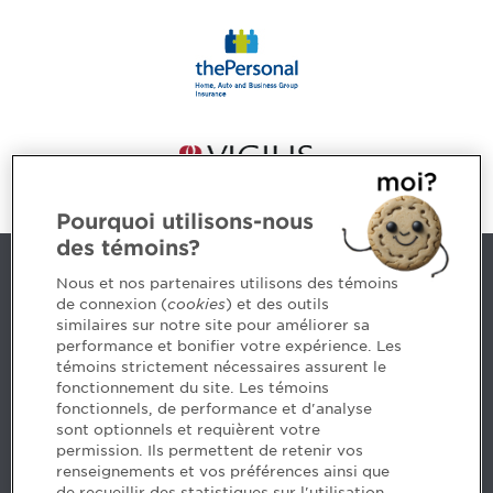
Pourquoi utilisons-nous
des témoins?
Contact us
Nous et nos partenaires utilisons des témoins
de connexion (
cookies
) et des outils
similaires sur notre site pour améliorer sa
5, Place Ville Marie, bureau 800, Montréal (Québec)
performance et bonifier votre expérience. Les
H3B 2G2
témoins strictement nécessaires assurent le
www.cpaquebec.ca
fonctionnement du site. Les témoins
fonctionnels, de performance et d'analyse
Questions? Ask our team >
sont optionnels et requièrent votre
permission. Ils permettent de retenir vos
Want to make the Order a part of your career? See
renseignements et vos préférences ainsi que
our job offers >
de recueillir des statistiques sur l'utilisation