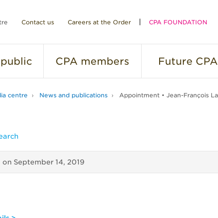
tre
Contact us
Careers at the Order
CPA FOUNDATION
public
CPA
members
Future
CPA
ia centre
News and publications
Appointment • Jean-François La
earch
d on
September 14, 2019