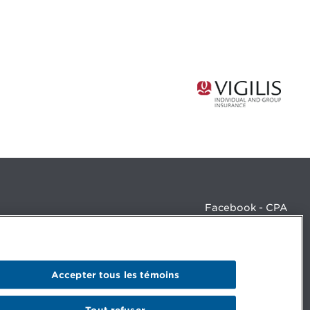
Facebook - CPA
Facebook - Devenir CPA
Instagram
LinkedIn - CPA
LinkedIn - 20 minutes CPA
Accepter tous les témoins
LinkedIn - Emploi CPA
TikTok
YouTube
Tout refuser