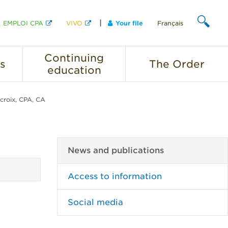
EMPLOI CPA
VIVO
Your file
Français
SEARCH
Continuing
s
The
Order
education
croix, CPA, CA
News and publications
Access to information
Social media