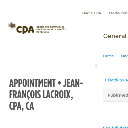
Find a CPA
Media cen
General
Home
Med
APPOINTMENT • JEAN-
Back to s
FRANÇOIS LACROIX,
Publishe
CPA, CA