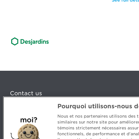
See full deta
Contact us
Pourquoi utilisons-nous 
5, Place Ville Marie, bureau 800, Montréal (Québec) H
www.cpaquebec.ca
Nous et nos partenaires utilisons des
similaires sur notre site pour amélior
Questions? Ask our team >
témoins strictement nécessaires assur
fonctionnels, de performance et d'anal