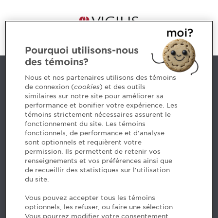
Pourquoi utilisons-nous
des témoins?
Contact us
Nous et nos partenaires utilisons des témoins
de connexion (
cookies
) et des outils
similaires sur notre site pour améliorer sa
5, Place Ville Marie, bureau 800, Montréal (Québec)
performance et bonifier votre expérience. Les
H3B 2G2
témoins strictement nécessaires assurent le
www.cpaquebec.ca
fonctionnement du site. Les témoins
fonctionnels, de performance et d'analyse
Questions? Ask our team >
sont optionnels et requièrent votre
permission. Ils permettent de retenir vos
Want to make the Order a part of your career? See
renseignements et vos préférences ainsi que
our job offers >
de recueillir des statistiques sur l'utilisation
du site.
Facebook - CPA
Vous pouvez accepter tous les témoins
Facebook - Devenir CPA
optionnels, les refuser, ou faire une sélection.
Instagram
Vous pourrez modifier votre consentement