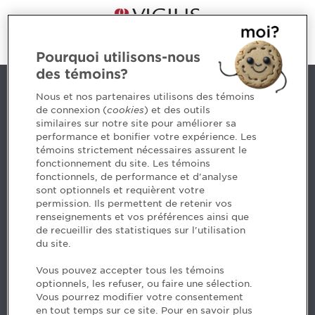
Pourquoi utilisons-nous
des témoins?
Contact us
Nous et nos partenaires utilisons des témoins
de connexion (
cookies
) et des outils
similaires sur notre site pour améliorer sa
5, Place Ville Marie, bureau 800, Montréal (Québec)
performance et bonifier votre expérience. Les
H3B 2G2
témoins strictement nécessaires assurent le
www.cpaquebec.ca
fonctionnement du site. Les témoins
fonctionnels, de performance et d'analyse
Questions? Ask our team >
sont optionnels et requièrent votre
permission. Ils permettent de retenir vos
Want to make the Order a part of your career? See
renseignements et vos préférences ainsi que
our job offers >
de recueillir des statistiques sur l'utilisation
du site.
Facebook - CPA
Vous pouvez accepter tous les témoins
Facebook - Devenir CPA
optionnels, les refuser, ou faire une sélection.
Instagram
Vous pourrez modifier votre consentement
LinkedIn - CPA
en tout temps sur ce site. Pour en savoir plus