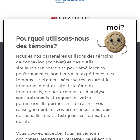
Pourquoi utilisons-nous
des témoins?
Contact us
Nous et nos partenaires utilisons des témoins
de connexion (
cookies
) et des outils
similaires sur notre site pour améliorer sa
5, Place Ville Marie, bureau 800, Montréal (Québec)
performance et bonifier votre expérience. Les
H3B 2G2
témoins strictement nécessaires assurent le
www.cpaquebec.ca
fonctionnement du site. Les témoins
fonctionnels, de performance et d'analyse
Questions? Ask our team >
sont optionnels et requièrent votre
permission. Ils permettent de retenir vos
Want to make the Order a part of your career? See
renseignements et vos préférences ainsi que
our job offers >
de recueillir des statistiques sur l'utilisation
du site.
Facebook - CPA
Vous pouvez accepter tous les témoins
Facebook - Devenir CPA
optionnels, les refuser, ou faire une sélection.