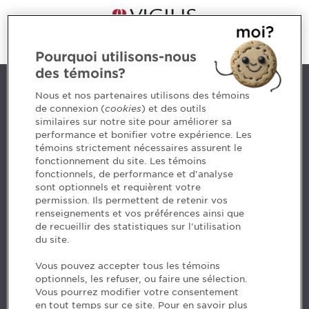
Pourquoi utilisons-nous
des témoins?
Contact us
Nous et nos partenaires utilisons des témoins
de connexion (
cookies
) et des outils
similaires sur notre site pour améliorer sa
5, Place Ville Marie, bureau 800, Montréal (Québec)
performance et bonifier votre expérience. Les
H3B 2G2
témoins strictement nécessaires assurent le
www.cpaquebec.ca
fonctionnement du site. Les témoins
fonctionnels, de performance et d'analyse
Questions? Ask our team >
sont optionnels et requièrent votre
permission. Ils permettent de retenir vos
Want to make the Order a part of your career? See
renseignements et vos préférences ainsi que
our job offers >
de recueillir des statistiques sur l'utilisation
du site.
Facebook - CPA
Vous pouvez accepter tous les témoins
Facebook - Devenir CPA
optionnels, les refuser, ou faire une sélection.
Instagram
Vous pourrez modifier votre consentement
LinkedIn - CPA
en tout temps sur ce site. Pour en savoir plus