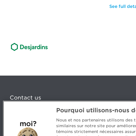
See full deta
Contact us
Pourquoi utilisons-nous 
5, Place Ville Marie, bureau 800, Montréal (Québec) H
www.cpaquebec.ca
Nous et nos partenaires utilisons des
similaires sur notre site pour amélior
Questions? Ask our team >
témoins strictement nécessaires assur