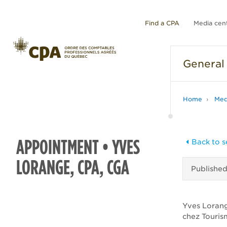
Find a CPA
Media cen
General
Home
Med
APPOINTMENT • YVES
Back to s
LORANGE, CPA, CGA
Publishe
Yves Lorang
chez Touris