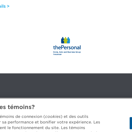
ils >
des témoins?
3B 2G2
 témoins de connexion (
cookies
) et des outils
er sa performance et bonifier votre expérience. Les
ent le fonctionnement du site. Les témoins