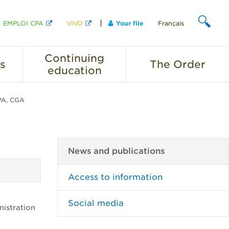
EMPLOI CPA
VIVO
Your file
Français
SEARCH
Continuing
s
The
Order
education
PA, CGA
News and publications
Access to information
Social media
istration