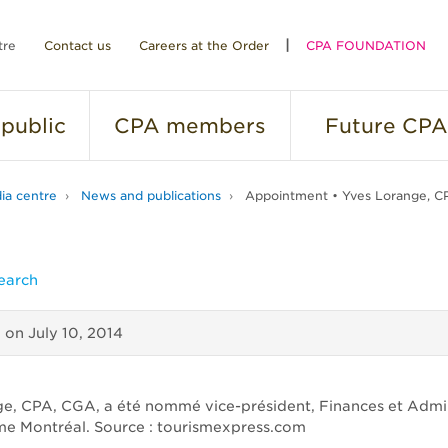
tre
Contact us
Careers at the Order
CPA FOUNDATION
public
CPA
members
Future
CPA
ia centre
News and publications
Appointment • Yves Lorange, C
earch
d on
July 10, 2014
e, CPA, CGA, a été nommé vice-président, Finances et Admin
me Montréal. Source : tourismexpress.com