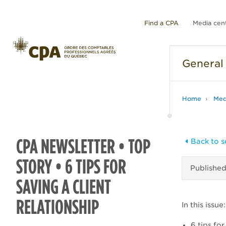
Find a CPA
Media cen
General
Home
Med
CPA NEWSLETTER • TOP
Back to s
STORY • 6 TIPS FOR
Publishe
SAVING A CLIENT
RELATIONSHIP
In this issue:
6 tips for