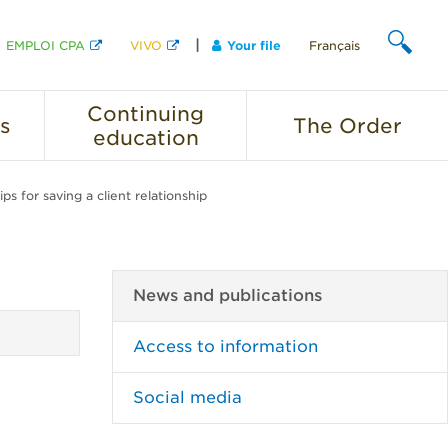
EMPLOI CPA
VIVO
Your file
Français
SEARCH
Continuing
s
The
Order
education
ps for saving a client relationship
News and publications
Access to information
Social media