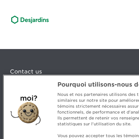
Contact us
Pourquoi utilisons-nous 
5, Place Ville Marie, bureau 800, Montréal (Québec) H
www.cpaquebec.ca
Nous et nos partenaires utilisons des
similaires sur notre site pour amélior
Questions? Ask our team >
témoins strictement nécessaires assur
fonctionnels, de performance et d'anal
Want to make the Order a part of your career? See our
Ils permettent de retenir vos renseign
statistiques sur l'utilisation du site.
Vous pouvez accepter tous les témoins 