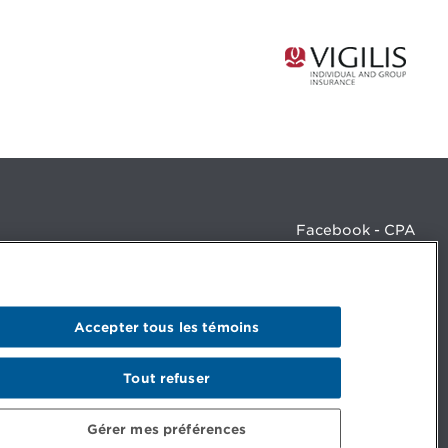
Facebook - CPA
Facebook - Devenir CPA
Instagram
LinkedIn - CPA
LinkedIn - 20 minutes CPA
Accepter tous les témoins
LinkedIn - Emploi CPA
TikTok
YouTube
Tout refuser
Gérer mes préférences