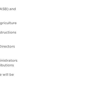
AASB) and
riculture
structions
Directors
nistrators
ibutions
e will be