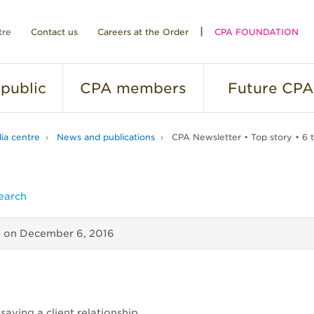
tre
Contact us
Careers at the Order
CPA FOUNDATION
public
CPA
members
Future
CPA
ia centre
News and publications
CPA Newsletter • Top story • 6 ti
earch
d on
December 6, 2016
 saving a client relationship