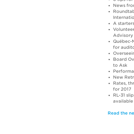
News fro
Roundtab
Internati
A starter
Voluntee
Advisory
Québec-Mu
for audit
Overseein
Board Ove
to Ask
Performa
New Retra
Rates, th
for 2017
RL-31 slip
available
Read the ne