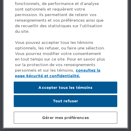
fonctionnels, de performance et d'analyse
Questions? Ask our team >
sont optionnels et requièrent votre
permission. Ils permettent de retenir vos
Want to make the Order a part of your career? See
renseignements et vos préférences ainsi que
our job offers >
de recueillir des statistiques sur l'utilisation
du site.
Facebook - CPA
Vous pouvez accepter tous les témoins
Facebook - Devenir CPA
optionnels, les refuser, ou faire une sélection.
Instagram
Vous pourrez modifier votre consentement
LinkedIn - CPA
en tout temps sur ce site. Pour en savoir plus
LinkedIn - 20 minutes CPA
sur la protection de vos renseignements
LinkedIn - Emploi CPA
personnels et sur les témoins,
consultez la
TikTok
page Sécurité et confidentialité.
YouTube
Accepter tous les témoins
Comments
Tout refuser
Security and privacy
General terms and conditions
Gérer mes préférences
© Ordre des comptables professionnels agréés du Québec