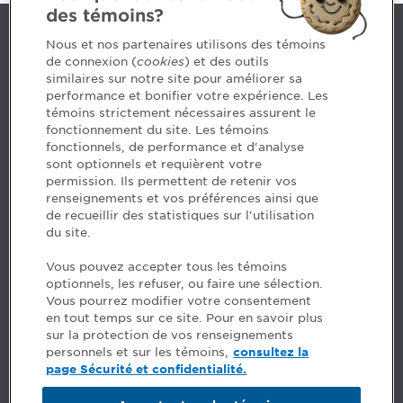
des témoins?
Contact us
Nous et nos partenaires utilisons des témoins
de connexion (
cookies
) et des outils
similaires sur notre site pour améliorer sa
5, Place Ville Marie, bureau 800, Montréal (Québec)
performance et bonifier votre expérience. Les
H3B 2G2
témoins strictement nécessaires assurent le
www.cpaquebec.ca
fonctionnement du site. Les témoins
fonctionnels, de performance et d'analyse
Questions? Ask our team >
sont optionnels et requièrent votre
permission. Ils permettent de retenir vos
Want to make the Order a part of your career? See
renseignements et vos préférences ainsi que
our job offers >
de recueillir des statistiques sur l'utilisation
du site.
Facebook - CPA
Vous pouvez accepter tous les témoins
Facebook - Devenir CPA
optionnels, les refuser, ou faire une sélection.
Instagram
Vous pourrez modifier votre consentement
LinkedIn - CPA
en tout temps sur ce site. Pour en savoir plus
LinkedIn - 20 minutes CPA
sur la protection de vos renseignements
LinkedIn - Emploi CPA
personnels et sur les témoins,
consultez la
TikTok
page Sécurité et confidentialité.
YouTube