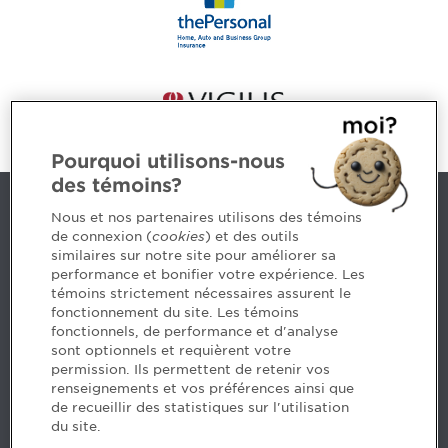
Pourquoi utilisons-nous
des témoins?
Contact us
Nous et nos partenaires utilisons des témoins
de connexion (
cookies
) et des outils
similaires sur notre site pour améliorer sa
5, Place Ville Marie, bureau 800, Montréal (Québec)
performance et bonifier votre expérience. Les
H3B 2G2
témoins strictement nécessaires assurent le
www.cpaquebec.ca
fonctionnement du site. Les témoins
fonctionnels, de performance et d'analyse
Questions? Ask our team >
sont optionnels et requièrent votre
permission. Ils permettent de retenir vos
Want to make the Order a part of your career? See
renseignements et vos préférences ainsi que
our job offers >
de recueillir des statistiques sur l'utilisation
du site.