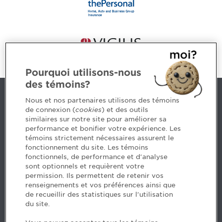
Pourquoi utilisons-nous
des témoins?
Contact us
Nous et nos partenaires utilisons des témoins
de connexion (
cookies
) et des outils
similaires sur notre site pour améliorer sa
5, Place Ville Marie, bureau 800, Montréal (Québec)
performance et bonifier votre expérience. Les
H3B 2G2
témoins strictement nécessaires assurent le
www.cpaquebec.ca
fonctionnement du site. Les témoins
fonctionnels, de performance et d'analyse
Questions? Ask our team >
sont optionnels et requièrent votre
permission. Ils permettent de retenir vos
Want to make the Order a part of your career? See
renseignements et vos préférences ainsi que
our job offers >
de recueillir des statistiques sur l'utilisation
du site.
Facebook - CPA