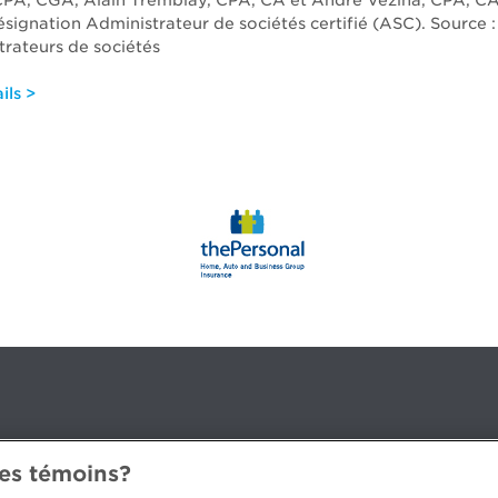
PA, CGA, Alain Tremblay, CPA, CA et André Vézina, CPA, CA
ésignation Administrateur de sociétés certifié (ASC). Source 
trateurs de sociétés
ils >
des témoins?
3B 2G2