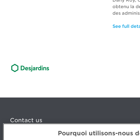
Dany Roy, C
obtenu la d
des adminis
See full deta
Contact us
Pourquoi utilisons-nous 
5, Place Ville Marie, bureau 800, Montréal (Québec) H