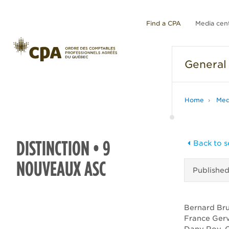
Find a CPA
Media cen
General
Home
Med
DISTINCTION • 9
Back to s
NOUVEAUX ASC
Publishe
Bernard Bru
France Gerv