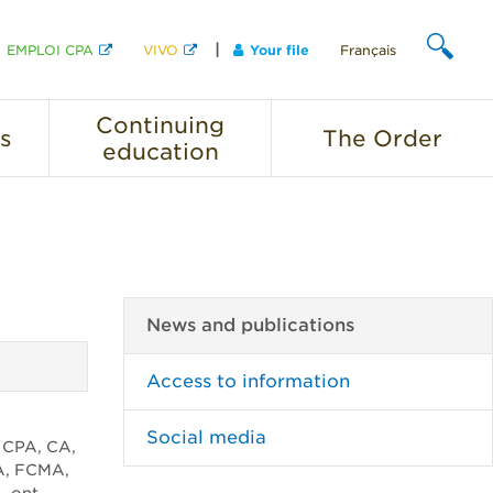
EMPLOI CPA
VIVO
Your file
Français
SEARCH
Continuing
s
The
Order
education
News and publications
Access to information
Social media
, CPA, CA,
PA, FCMA,