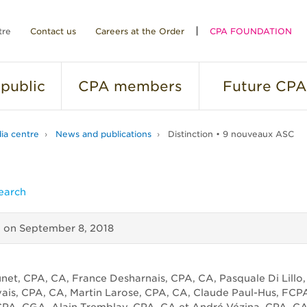
tre
Contact us
Careers at the Order
CPA FOUNDATION
public
CPA
members
Future
CPA
ia centre
News and publications
Distinction • 9 nouveaux ASC
earch
d on
September 8, 2018
net, CPA, CA, France Desharnais, CPA, CA, Pasquale Di Lillo
ais, CPA, CA, Martin Larose, CPA, CA, Claude Paul-Hus, FC