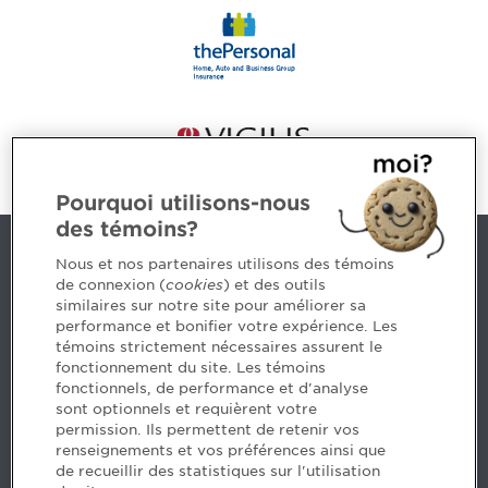
Pourquoi utilisons-nous
des témoins?
Contact us
Nous et nos partenaires utilisons des témoins
de connexion (
cookies
) et des outils
similaires sur notre site pour améliorer sa
5, Place Ville Marie, bureau 800, Montréal (Québec)
performance et bonifier votre expérience. Les
H3B 2G2
témoins strictement nécessaires assurent le
www.cpaquebec.ca
fonctionnement du site. Les témoins
fonctionnels, de performance et d'analyse
Questions? Ask our team >
sont optionnels et requièrent votre
permission. Ils permettent de retenir vos
Want to make the Order a part of your career? See
renseignements et vos préférences ainsi que
our job offers >
de recueillir des statistiques sur l'utilisation