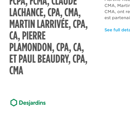
FCPA, FCMA, CLAUDE
CMA, Martin
LACHANCE, CPA, CMA,
CMA, ont re
est partena
MARTIN LARRIVÉE, CPA,
See full deta
CA, PIERRE
PLAMONDON, CPA, CA,
ET PAUL BEAUDRY, CPA,
CMA