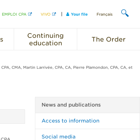
EMPLOI CPA
VIVO
Your file
Français
SEARCH
Continuing
s
The
Order
education
 CPA, CMA, Martin Larrivée, CPA, CA, Pierre Plamondon, CPA, CA, et
News and publications
Access to information
Social media
 CPA,