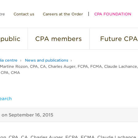
tre
Contact us
Careers at the Order
CPA FOUNDATION
public
CPA
members
Future
CPA
ia centre
News and publications
• Martine Rozon, CPA, CA, Charles Auger, FCPA, FCMA, Claude Lachance,
, CPA, CMA
earch
d on
September 16, 2015
on, CPA, CA, Charles Auger, FCPA, FCMA, Claude Lachance,