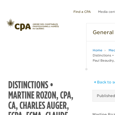
Find a CPA
Media cen
General
Home
Med
Distinctions 
Paul Beaudry
DISTINCTIONS •
Back to s
MARTINE ROZON, CPA,
Publishe
CA, CHARLES AUGER,
Martine Roz