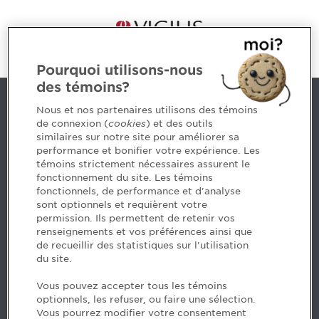
Pourquoi utilisons-nous
des témoins?
Contact us
Nous et nos partenaires utilisons des témoins
de connexion (
cookies
) et des outils
similaires sur notre site pour améliorer sa
5, Place Ville Marie, bureau 800, Montréal (Québec)
performance et bonifier votre expérience. Les
H3B 2G2
témoins strictement nécessaires assurent le
www.cpaquebec.ca
fonctionnement du site. Les témoins
fonctionnels, de performance et d'analyse
Questions? Ask our team >
sont optionnels et requièrent votre
permission. Ils permettent de retenir vos
Want to make the Order a part of your career? See
renseignements et vos préférences ainsi que
our job offers >
de recueillir des statistiques sur l'utilisation
du site.
Facebook - CPA
Vous pouvez accepter tous les témoins
Facebook - Devenir CPA
optionnels, les refuser, ou faire une sélection.
Instagram
Vous pourrez modifier votre consentement