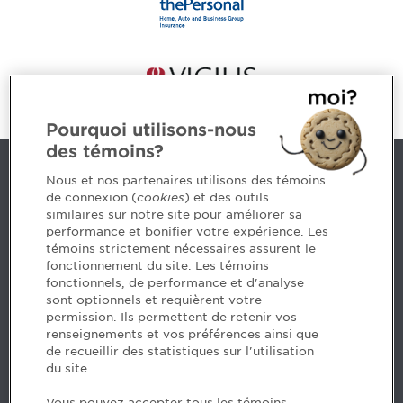
Pourquoi utilisons-nous
des témoins?
Contact us
Nous et nos partenaires utilisons des témoins
de connexion (
cookies
) et des outils
similaires sur notre site pour améliorer sa
5, Place Ville Marie, bureau 800, Montréal (Québec)
performance et bonifier votre expérience. Les
H3B 2G2
témoins strictement nécessaires assurent le
www.cpaquebec.ca
fonctionnement du site. Les témoins
fonctionnels, de performance et d'analyse
Questions? Ask our team >
sont optionnels et requièrent votre
permission. Ils permettent de retenir vos
Want to make the Order a part of your career? See
renseignements et vos préférences ainsi que
our job offers >
de recueillir des statistiques sur l'utilisation
du site.
Facebook - CPA
Vous pouvez accepter tous les témoins