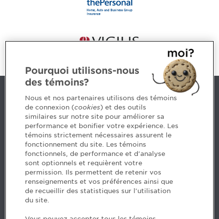
Pourquoi utilisons-nous
des témoins?
Contact us
Nous et nos partenaires utilisons des témoins
de connexion (
cookies
) et des outils
similaires sur notre site pour améliorer sa
5, Place Ville Marie, bureau 800, Montréal (Québec)
performance et bonifier votre expérience. Les
H3B 2G2
témoins strictement nécessaires assurent le
www.cpaquebec.ca
fonctionnement du site. Les témoins
fonctionnels, de performance et d'analyse
Questions? Ask our team >
sont optionnels et requièrent votre
permission. Ils permettent de retenir vos
Want to make the Order a part of your career? See
renseignements et vos préférences ainsi que
our job offers >
de recueillir des statistiques sur l'utilisation
du site.
Facebook - CPA
Vous pouvez accepter tous les témoins