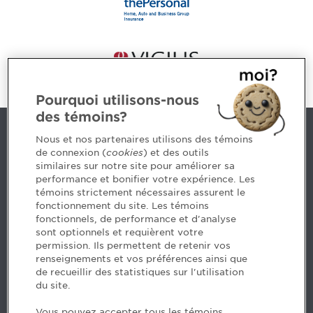
Pourquoi utilisons-nous
des témoins?
Contact us
Nous et nos partenaires utilisons des témoins
de connexion (
cookies
) et des outils
similaires sur notre site pour améliorer sa
5, Place Ville Marie, bureau 800, Montréal (Québec)
performance et bonifier votre expérience. Les
H3B 2G2
témoins strictement nécessaires assurent le
www.cpaquebec.ca
fonctionnement du site. Les témoins
fonctionnels, de performance et d'analyse
Questions? Ask our team >
sont optionnels et requièrent votre
permission. Ils permettent de retenir vos
Want to make the Order a part of your career? See
renseignements et vos préférences ainsi que
our job offers >
de recueillir des statistiques sur l'utilisation
du site.
Facebook - CPA
Vous pouvez accepter tous les témoins