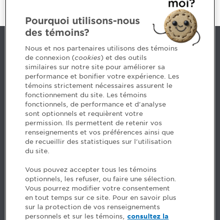
Pourquoi utilisons-nous
des témoins?
Contact us
Nous et nos partenaires utilisons des témoins
de connexion (
cookies
) et des outils
similaires sur notre site pour améliorer sa
5, Place Ville Marie, bureau 800, Montréal (Québec)
performance et bonifier votre expérience. Les
H3B 2G2
témoins strictement nécessaires assurent le
www.cpaquebec.ca
fonctionnement du site. Les témoins
fonctionnels, de performance et d'analyse
Questions? Ask our team >
sont optionnels et requièrent votre
permission. Ils permettent de retenir vos
Want to make the Order a part of your career? See
renseignements et vos préférences ainsi que
our job offers >
de recueillir des statistiques sur l'utilisation
du site.
Facebook - CPA
Vous pouvez accepter tous les témoins
Facebook - Devenir CPA
optionnels, les refuser, ou faire une sélection.
Instagram
Vous pourrez modifier votre consentement
LinkedIn - CPA
en tout temps sur ce site. Pour en savoir plus
LinkedIn - 20 minutes CPA
sur la protection de vos renseignements
LinkedIn - Emploi CPA
personnels et sur les témoins,
consultez la