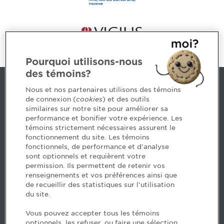
Pourquoi utilisons-nous
des témoins?
Contact us
Nous et nos partenaires utilisons des témoins
de connexion (
cookies
) et des outils
similaires sur notre site pour améliorer sa
5, Place Ville Marie, bureau 800, Montréal (Québec)
performance et bonifier votre expérience. Les
H3B 2G2
témoins strictement nécessaires assurent le
www.cpaquebec.ca
fonctionnement du site. Les témoins
fonctionnels, de performance et d'analyse
Questions? Ask our team >
sont optionnels et requièrent votre
permission. Ils permettent de retenir vos
Want to make the Order a part of your career? See
renseignements et vos préférences ainsi que
our job offers >
de recueillir des statistiques sur l'utilisation
du site.
Facebook - CPA
Vous pouvez accepter tous les témoins
Facebook - Devenir CPA
optionnels, les refuser, ou faire une sélection.