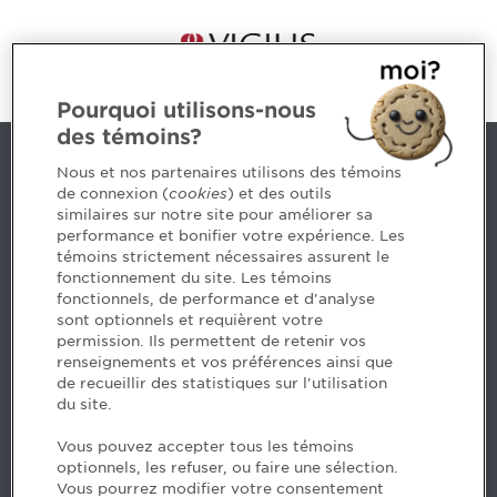
Pourquoi utilisons-nous
des témoins?
Contact us
Nous et nos partenaires utilisons des témoins
de connexion (
cookies
) et des outils
similaires sur notre site pour améliorer sa
5, Place Ville Marie, bureau 800, Montréal (Québec)
performance et bonifier votre expérience. Les
H3B 2G2
témoins strictement nécessaires assurent le
www.cpaquebec.ca
fonctionnement du site. Les témoins
fonctionnels, de performance et d'analyse
Questions? Ask our team >
sont optionnels et requièrent votre
permission. Ils permettent de retenir vos
Want to make the Order a part of your career? See
renseignements et vos préférences ainsi que
our job offers >
de recueillir des statistiques sur l'utilisation
du site.
Facebook - CPA
Vous pouvez accepter tous les témoins
Facebook - Devenir CPA
optionnels, les refuser, ou faire une sélection.
Instagram
Vous pourrez modifier votre consentement