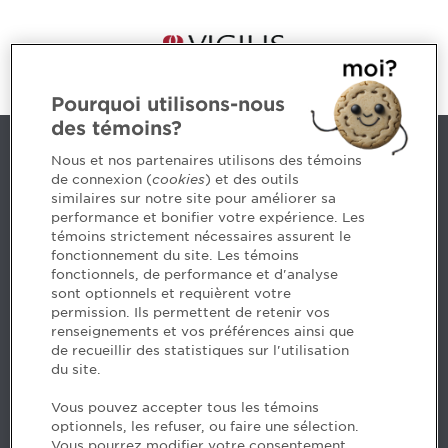
Pourquoi utilisons-nous
des témoins?
Contact us
Nous et nos partenaires utilisons des témoins
de connexion (
cookies
) et des outils
similaires sur notre site pour améliorer sa
5, Place Ville Marie, bureau 800, Montréal (Québec)
performance et bonifier votre expérience. Les
H3B 2G2
témoins strictement nécessaires assurent le
www.cpaquebec.ca
fonctionnement du site. Les témoins
fonctionnels, de performance et d'analyse
Questions? Ask our team >
sont optionnels et requièrent votre
permission. Ils permettent de retenir vos
Want to make the Order a part of your career? See
renseignements et vos préférences ainsi que
our job offers >
de recueillir des statistiques sur l'utilisation
du site.
Facebook - CPA
Vous pouvez accepter tous les témoins
Facebook - Devenir CPA
optionnels, les refuser, ou faire une sélection.
Instagram
Vous pourrez modifier votre consentement