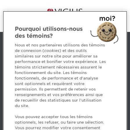
Pourquoi utilisons-nous
des témoins?
Contact us
Nous et nos partenaires utilisons des témoins
de connexion (
cookies
) et des outils
similaires sur notre site pour améliorer sa
5, Place Ville Marie, bureau 800, Montréal (Québec)
performance et bonifier votre expérience. Les
H3B 2G2
témoins strictement nécessaires assurent le
www.cpaquebec.ca
fonctionnement du site. Les témoins
fonctionnels, de performance et d'analyse
Questions? Ask our team >
sont optionnels et requièrent votre
permission. Ils permettent de retenir vos
Want to make the Order a part of your career? See
renseignements et vos préférences ainsi que
our job offers >
de recueillir des statistiques sur l'utilisation
du site.
Facebook - CPA
Vous pouvez accepter tous les témoins
Facebook - Devenir CPA
optionnels, les refuser, ou faire une sélection.
Instagram
Vous pourrez modifier votre consentement