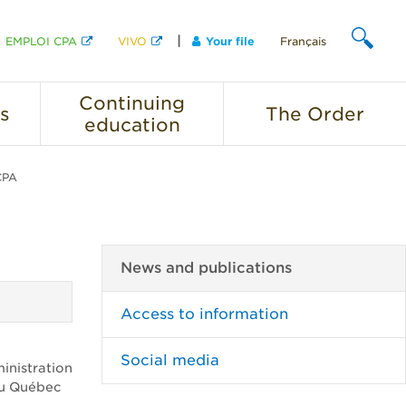
EMPLOI CPA
VIVO
Your file
Français
SEARCH
Continuing
s
The
Order
education
CPA
News and publications
Access to information
Social media
inistration
du Québec