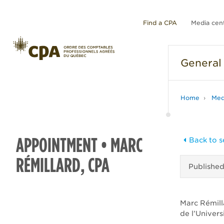
Find a CPA
Media cen
General
Home
Med
APPOINTMENT • MARC
Back to s
RÉMILLARD, CPA
Publishe
Marc Rémill
de l’Univer