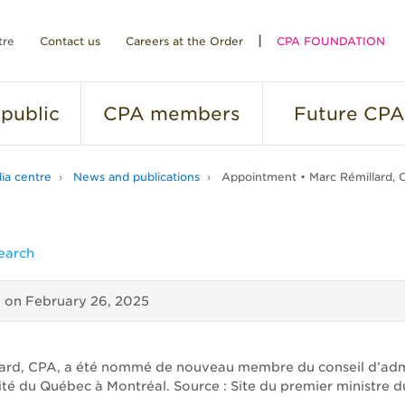
tre
Contact us
Careers at the Order
CPA FOUNDATION
public
CPA
members
Future
CPA
ia centre
News and publications
Appointment • Marc Rémillard, 
earch
d on
February 26, 2025
ard, CPA, a été nommé de nouveau membre du conseil d’adm
sité du Québec à Montréal. Source : Site du premier ministre 