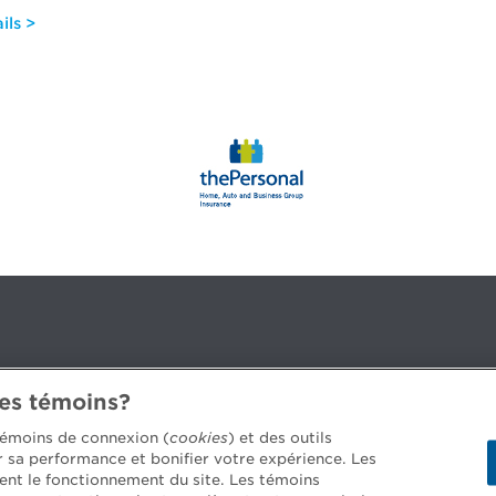
ils >
des témoins?
3B 2G2
 témoins de connexion (
cookies
) et des outils
er sa performance et bonifier votre expérience. Les
ent le fonctionnement du site. Les témoins