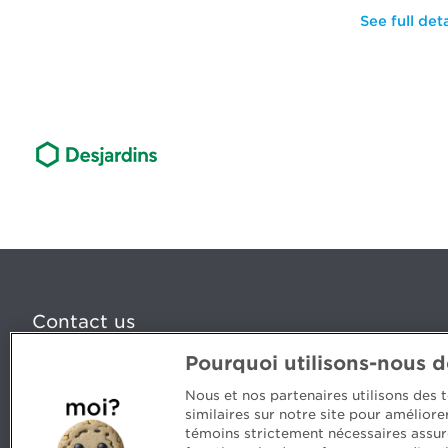
See full deta
Contact us
Pourquoi utilisons-nous 
5, Place Ville Marie, bureau 800, Montréal (Québec) H
www.cpaquebec.ca
Nous et nos partenaires utilisons des
similaires sur notre site pour amélior
Questions? Ask our team >
témoins strictement nécessaires assur