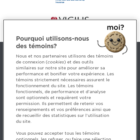
Pourquoi utilisons-nous
des témoins?
Contact us
Nous et nos partenaires utilisons des témoins
de connexion (
cookies
) et des outils
similaires sur notre site pour améliorer sa
5, Place Ville Marie, bureau 800, Montréal (Québec)
performance et bonifier votre expérience. Les
H3B 2G2
témoins strictement nécessaires assurent le
www.cpaquebec.ca
fonctionnement du site. Les témoins
fonctionnels, de performance et d'analyse
Questions? Ask our team >
sont optionnels et requièrent votre
permission. Ils permettent de retenir vos
Want to make the Order a part of your career? See
renseignements et vos préférences ainsi que
our job offers >
de recueillir des statistiques sur l'utilisation
du site.
Facebook - CPA
Vous pouvez accepter tous les témoins
Facebook - Devenir CPA
optionnels, les refuser, ou faire une sélection.